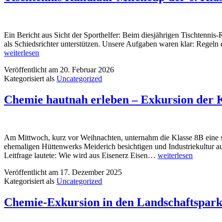
Ein Bericht aus Sicht der Sporthelfer: Beim diesjährigen Tischtennis-
als Schiedsrichter unterstützen. Unsere Aufgaben waren klar: Regel
weiterlesen
Veröffentlicht am
20. Februar 2026
Kategorisiert als
Uncategorized
Chemie hautnah erleben – Exkursion der 
Am Mittwoch, kurz vor Weihnachten, unternahm die Klasse 8B eine sp
ehemaligen Hüttenwerks Meiderich besichtigen und Industriekultur aus
Chemie
Leitfrage lautete: Wie wird aus Eisenerz Eisen…
weiterlesen
hautnah
Veröffentlicht am
17. Dezember 2025
erleben
Kategorisiert als
Uncategorized
–
Exkursion
der
Chemie-Exkursion in den Landschaftspar
Klasse
8B