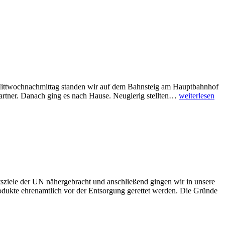
 Mittwochnachmittag standen wir auf dem Bahnsteig am Hauptbahnhof
Erfahrungsberi
partner. Danach ging es nach Hause. Neugierig stellten…
weiterlesen
Besuch
der
französischen
Austauschpart
ziele der UN nähergebracht und anschließend gingen wir in unsere
produkte ehrenamtlich vor der Entsorgung gerettet werden. Die Gründe