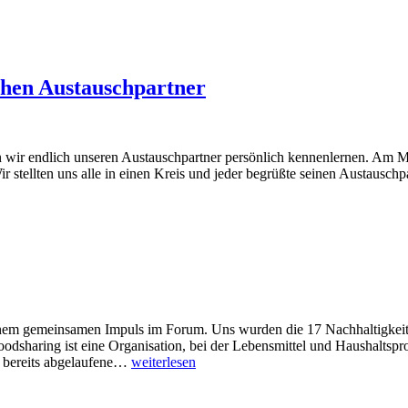
chen Austauschpartner
en wir endlich unseren Austauschpartner persönlich kennenlernen. Am
 stellten uns alle in einen Kreis und jeder begrüßte seinen Austausch
inem gemeinsamen Impuls im Forum. Uns wurden die 17 Nachhaltigkeits
Foodsharing ist eine Organisation, bei der Lebensmittel und Haushalts
Foodsharing
es bereits abgelaufene…
weiterlesen
in
der