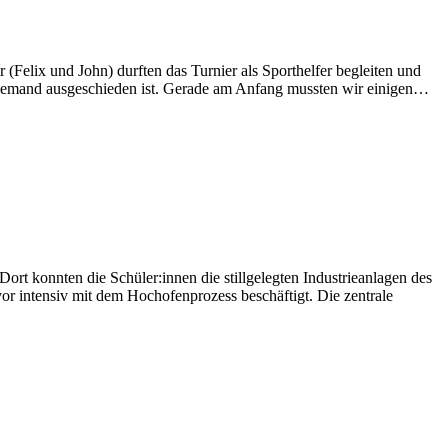
 (Felix und John) durften das Turnier als Sporthelfer begleiten und
Tis
nn jemand ausgeschieden ist. Gerade am Anfang mussten wir einigen…
Ru
Mi
der
6.
Kl
 konnten die Schüler:innen die stillgelegten Industrieanlagen des
or intensiv mit dem Hochofenprozess beschäftigt. Die zentrale