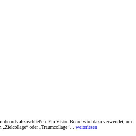
sionboards abzuschließen. Ein Vision Board wird dazu verwendet, um
Reli-
uch „Zielcollage“ oder „Traumcollage“…
weiterlesen
Stunde: