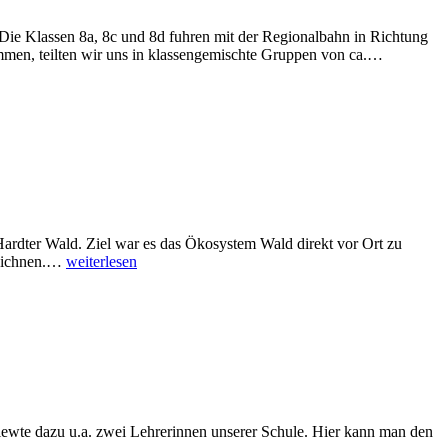
e Klassen 8a, 8c und 8d fuhren mit der Regionalbahn in Richtung
Chemie-
men, teilten wir uns in klassengemischte Gruppen von ca.…
Exkursion
in
den
Landschaf
Duisburg
ardter Wald. Ziel war es das Ökosystem Wald direkt vor Ort zu
Exkursion
zeichnen.…
weiterlesen
in
den
Hardter
Wald
viewte dazu u.a. zwei Lehrerinnen unserer Schule. Hier kann man den